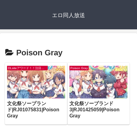
エロ同人放送
Poison Gray
DLsiteアワード！！注目マンガ・CG作品の特集です！
Poison Gray
文化祭ソープラン
文化祭ソープランド
ド|RJ01075831|Poison
3|RJ01425059|Poison
Gray
Gray