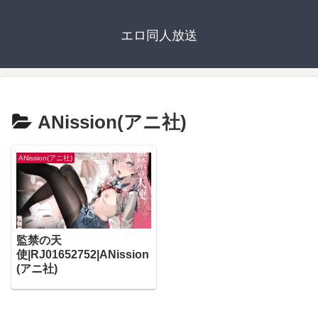
エロ同人放送
ANission(アニ社)
ANission(アニ社)
監禁の天
使|RJ01652752|ANission
(アニ社)