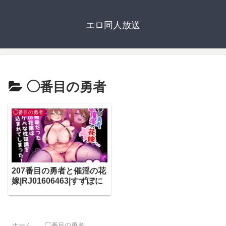
エロ同人放送
◯番目の勇者
◯番目の勇者
207番目の勇者と催淫の花
嫁|RJ01606463|すずぽに
ホーム
◯番目の勇者